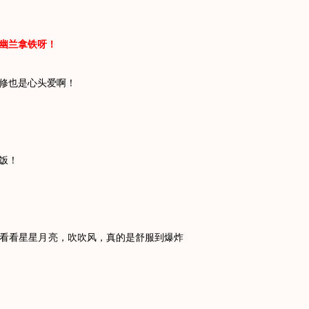
幽兰拿铁呀！
修也是心头爱啊！
饭！
看看星星月亮，吹吹风，真的是舒服到爆炸