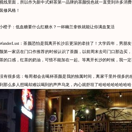
视线里面，所以作为新中式鲜茶第一品牌的茶颜悦色就一直受到许多消费
装修风格！
橙子：低血糖要什么红糖水？一杯幽兰拿铁就能让你满血复活
nderLust：茶颜恐怕是我离开长沙后更深的牵挂了！大学四年，男朋
茶颜第一家店在门口作推荐的时候认识了茶颜，以前周末去司门口那边买
茶的口感，红茶的奶油，可惜不能加在一起。等离开长沙的时候，我一定
很多痣：每周都会去喝杯茶颜是我的独属时间，离家千里外很多的感
到那么多人想喝却难以喝到的声声乌龙，内心就舒坦了哈哈哈哈哈哈哈哈