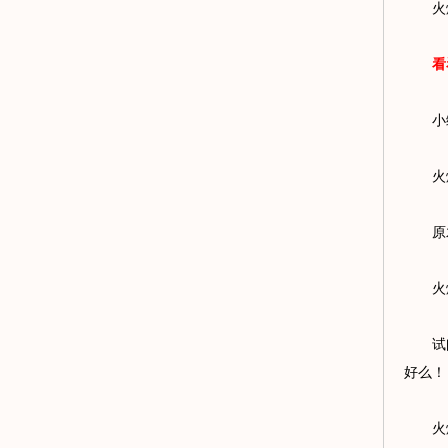
火爆
看看
小编
火爆
原木
火爆
试问哪
好么！
火爆