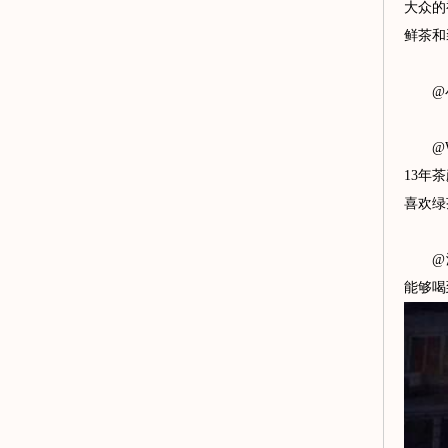
大众的
鲜茶和
@小
@Wa
13年
喜欢绿
@没有
能够喝