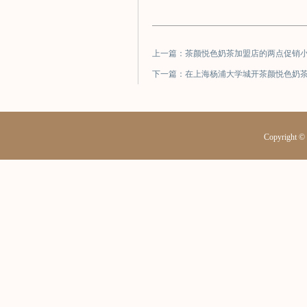
上一篇：茶颜悦色奶茶加盟店的两点促销
下一篇：在上海杨浦大学城开茶颜悦色奶
Copyrig