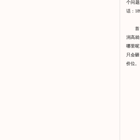
个问题
话：189
首先我
润高就
哪里呢
只会砸
价位。