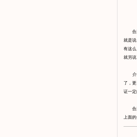
合肥茶
就是说
有这么
就另说
介绍
了，更
证一定
合肥茶
上面的