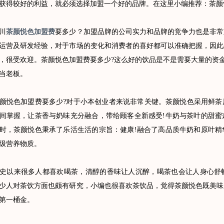
获得较好的利益，就必须选择加盟一个好的品牌。在这里小编推荐：茶颜
川
茶颜悦色加盟费
要多少？加盟品牌的公司实力和品牌的竞争力也是非常
运营及研发经验，对于市场的变化和消费者的喜好都可以准确把握，因此
，很受欢迎。茶颜悦色加盟费要多少?这么好的饮品是不是需要大量的资金
当老板。
色加盟费要多少?对于小本创业者来说非常关键。茶颜悦色采用鲜茶
间掌握，让茶香与奶味充分融合，带给顾客全新感受!牛奶与茶叶的甜蜜
时，茶颜悦色秉承了乐活生活的宗旨：健康!融合了高品质牛奶和原叶精
级营养物质。
以来很多人都喜欢喝茶，清醇的香味让人沉醉，喝茶也会让人身心舒畅
少人对茶饮方面也颇有研究，小编也很喜欢茶饮品，觉得茶颜悦色既美味
第一桶金。