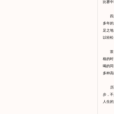
比赛中
四
多年的
足之地
以轻松
茶颜悦
格的时
喝的同
多种高
历史
步，不
人生的