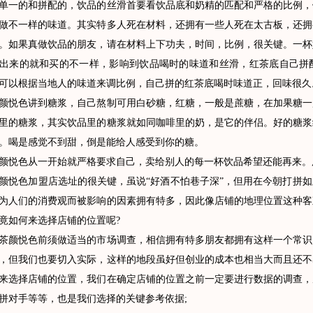
单一的和拼配的，饮品的丝滑首要看饮品底和奶精的匹配和严格的比例，
做不一样的味道。其实特多人死在材料，还拥有一些人死在太古板，还拥
。如果真做饮品的朋友，请在材料上下功夫，时间，比例，很关键。一杯
出来的就和买的不一样，影响到饮品喝时的味道和丝滑，红茶底自己拼
可以根据当地人的味道来调比例，自己拼的红茶底喝时味道正，回味很久
色讲到糖浆，自己熬制可用白砂糖，红糖，一般是蔗糖，在加果糖一
里的糖浆，其实饮品里的糖浆就如同咖啡里的奶，是它的伴侣。好的糖浆
。喝是感觉不到甜，倒是能给人感受到你的糖。
色从一开始就严格要求自己，卖给别人的每一杯饮品希望还能再来。用
色加盟店选址的很关键，虽说“好酒不怕巷子深”，但用在今朝打拼如
为人们的消费观而被影响的因素拥有特多，因此像店铺的地理位置这种客
竟如何来选择店铺的位置呢?
悦色前须做适当的市场调查，相信拥有特多朋友都拥有这样一个常识
，但我们也要切入实际，这样的地段虽好但创业的成本也相当大而且还不
来选择店铺的位置，我们在确定店铺的位置之前一定要进行数据的调查，
拼对手等等，也是我们选择的关键参考依据;