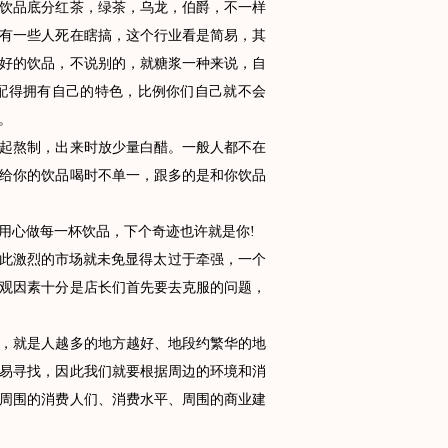
饮品底分红茶，绿茶，乌龙，伯爵，不一样
有一些人死在瞎搞，这个行业看是简易，其
好的饮品，不说别的，就糖浆一种来说，自
配得拥有自己的特色，比例你们自己就不会
。
起熬制，出来时放少量白醋。一般人都不在
给你的饮品喝时不单一，跟多的是和你饮品
心做每一杯饮品，下个奇迹也许就是你!
此激烈的市场就未免显得太过于牵强，一个
观因素十分是店长们首先要去克服的问题，
，就是人越多的地方越好、地段约繁华的地
易寻找，因此我们就要根据周边的环境和消
周围的消费人们、消费水平、周围的商业建