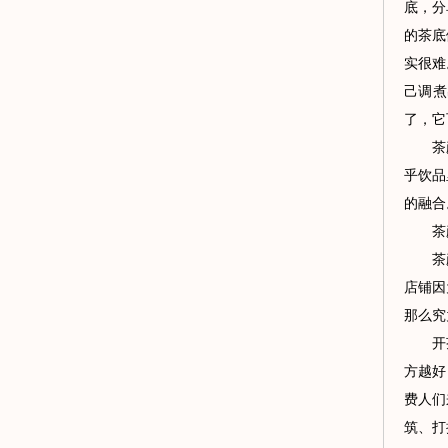
底，分
的茶底
实很难
己调煮
了，它
茶颜悦
乎饮品
的融合
茶颜悦
茶颜悦
店铺因
那么究
开茶颜
方越好
费人们
筑、打