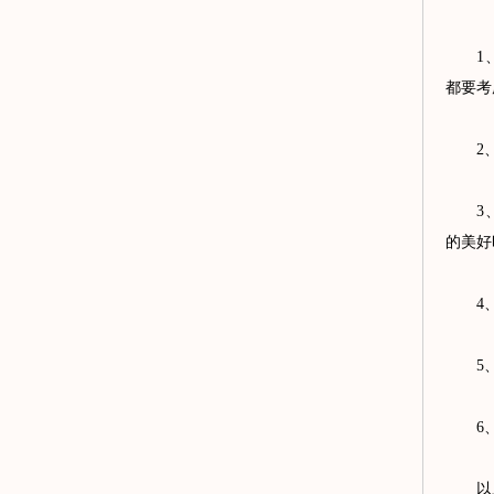
1、有
都要考
2、做
3、征
的美好
4、找
5、设
6、不
以上就