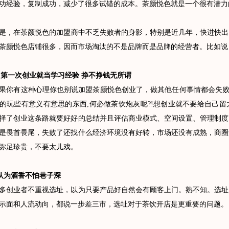
功经验，复制成功，减少了很多试错的成本。茶颜悦色就是一个很有潜力
，在
茶颜悦色
的加盟商中不乏失败者的身影，特别是近几年，快进快出
茶颜悦色店铺很多，因而市场淘汰的不是品牌而是品牌的经营者。比如说，你是
第一次创业就当学习经验 挣不挣钱无所谓
有这种心理你也别说加盟茶颜悦色创业了，做其他任何事情都会失败!
的玩些有意义有意思的东西,何必做茶饮炮灰呢?!想创业就不要给自己
择了创业这条路就要好好的总结并且评估商业模式、空间设置、管理制度
是畏首畏尾，失败了还找什么经济环境没有好转，市场还没有成熟，商圈
弥足珍贵，不要太儿戏。
为酒香不怕巷子深
业者不重视选址，以为只要产品好自然会有顾客上门。熟不知。选址
示面和人流动向，都说一步差三市，选址对于茶饮开店是更重要的问题。