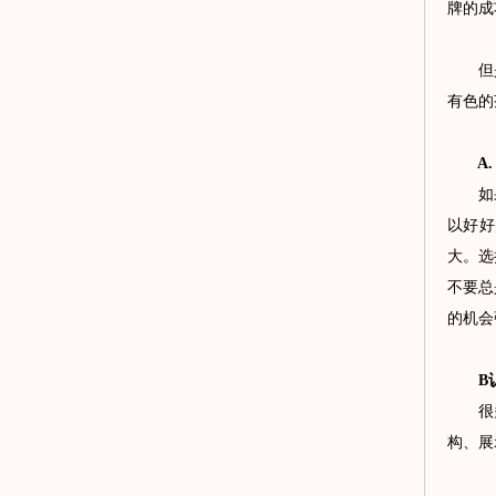
牌的成
但是
有色的
A. 
如果你
以好好
大。选
不要总
的机会
B认
很多创
构、展